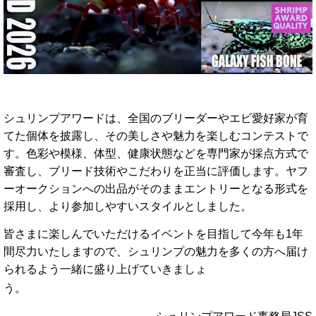
シ
ュ
リン
プ
アワード
は、
全国
の
ブリーダー
や
エビ
愛好
家
が
育
て
た
個体
を
披露
し、
その
美
し
さや
魅力
を
楽しむ
コンテスト
で
す。
色彩
や
模様、
体型、
健康
状態
など
を
専門
家
が
採点
方式
で
審査
し、
ブリ
ード
技術
や
こだわり
を
正当
に
評価
し
ます。
ヤ
フ
ー
オークション
へ
の
出品
が
そのまま
エントリー
と
なる
形式
を
採用し、
より
参加
し
やすい
スタイル
と
しま
した。
皆さま
に
楽
し
んで
いただける
イベント
を
目指
し
て今年も1年
間尽力いたしますので、シュリンプの魅力を多くの方へ届け
られるよう一緒に盛り上げていきましょ
う。