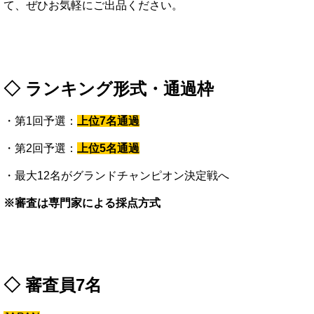
て、
ぜひ
お
気軽
に
ご
出品
く
だ
さい。
◇ ランキング形式・通過枠
・第1回予選：
上位7名通過
・第2回予選：
上位5名通過
・最大12名がグランドチャンピオン決定戦へ
※審査は専門家による採点方式
◇ 審査員7名