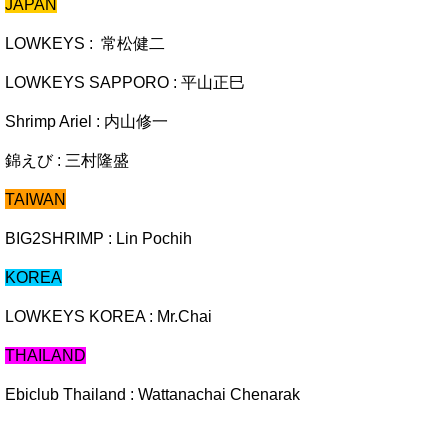
JAPAN
LOWKEYS : 常松健二
LOWKEYS SAPPORO : 平山正巳
Shrimp Ariel : 内山修一
錦えび : 三村隆盛
TAIWAN
BIG2SHRIMP : Lin Pochih
KOREA
LOWKEYS KOREA : Mr.Chai
THAILAND
Ebiclub Thailand : Wattanachai Chenarak