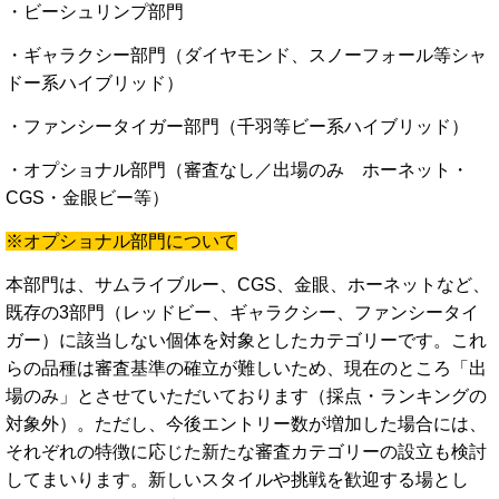
・ビーシュリンプ部門
・ギャラクシー部門（ダイヤモンド、スノーフォール等シャ
ドー系ハイブリッド）
・ファンシータイガー部門（千羽等ビー系ハイブリッド）
・オプショナル部門
（審査なし／出場のみ ホーネット・
CGS・金眼ビー等）
※
オプショナル
部門
について
本
部門
は、
サムライ
ブルー、
CGS、
金
眼、ホーネット
など、
既存
の
3
部門（
レッドビー、
ギャラ
ク
シー、
ファンシー
タイ
ガー）
に
該当
しない
個体
を
対象
と
した
カテゴリー
です。
これ
らの
品種
は
審査
基準
の
確立
が
難しい
ため、
現在
の
ところ「
出
場
のみ」
と
さ
せ
てい
ただ
い
て
おり
ます（
採点・
ランキング
の
対象
外）。
ただし、
今後
エントリー
数
が
増加
した
場合
に
は、
それぞれ
の
特徴
に
応
じ
た
新た
な
審査
カテゴリー
の
設立
も
検討
し
て
まい
り
ます。
新しい
スタイル
や
挑戦
を
歓迎
する
場
とし