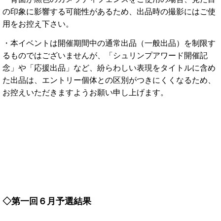
の
印象
に
影響
する
可能性
が
ある
ため、
出品
時
の
撮影
に
は
ご
使
用
を
お
控え下さい。
・本
イベント
は
開催
期間
中
の
通常
出品（
一般
出品）
を
制限
す
る
もの
では
ご
ざ
いま
せん
が、
「
シ
ュ
リン
プ
アワード
開催
記
念」
や「
応援
出品」
など、
紛らわしい
表現
を
タイトル
に
含
め
た
出品
は、
エントリー
個体
と
の
区別
が
つき
に
く
く
なる
ため、
お
控え
いただきます
よう
お願い
申
し
上げ
ます。
◇第一回６月予選結果