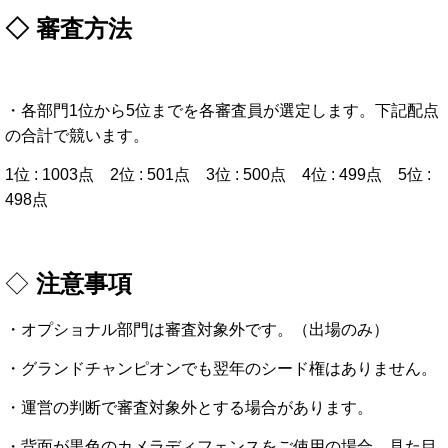
◇ 審査方法
・各部門1位から5位までを各審査員が選定します。下記配点
の合計で競います。
1位 : 1003点 2位 : 501点 3位 : 500点 4位 : 499点 5位 :
498点
◇
注意事項
・オプショナル部門は審査対象外です。（出場のみ）
・グランドチャンピオンでも翌年のシード権はありません。
・運営の判断で審査対象外とする場合があります。
・背面
が
黒色
の
カメラ
ディフェンス
を
ご
使用
の
場合、
見た目