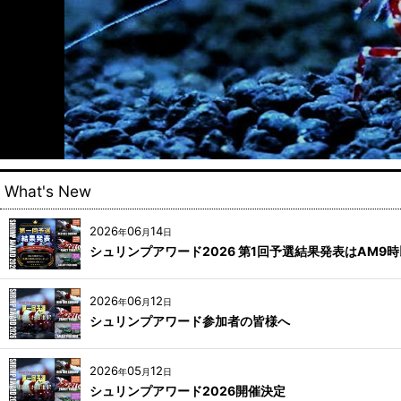
What's New
2026
06
14
年
月
日
シュリンプアワード2026 第1回予選結果発表はAM9
2026
06
12
年
月
日
シュリンプアワード参加者の皆様へ
2026
05
12
年
月
日
シュリンプアワード2026開催決定