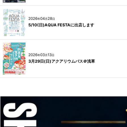
2026
04
28
年
月
日
5/10(日)AQUA FESTAに出店します
2026
03
13
年
月
日
3月29日(日)アクアリウムバス＠浅草